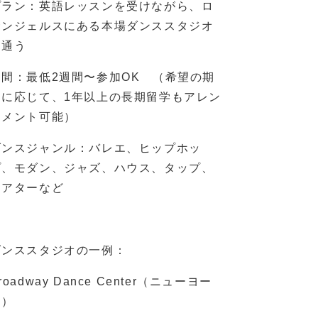
プラン：英語レッスンを受けながら、ロ
サンジェルスにある本場ダンススタジオ
に通う
期間：最低2週間〜参加OK （希望の期
間に応じて、1年以上の長期留学もアレン
ジメント可能）
ダンスジャンル：バレエ、ヒップホッ
プ、モダン、ジャズ、ハウス、タップ、
シアターなど
ダンススタジオの一例：
roadway Dance Center（ニューヨー
ク）