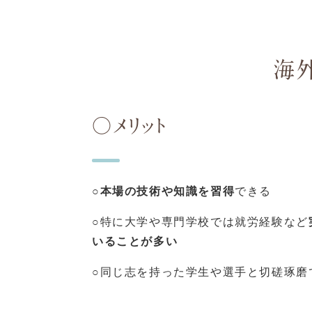
海外
○メリット
○
本場の技術や知識を習得
できる
○特に大学や専門学校では就労経験など
いることが多い
○同じ志を持った学生や選手と切磋琢磨