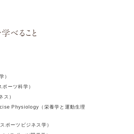
学べること
育学）
ce（スポーツ科学）
トネス）
Exercise Physiology（栄養学と運動生理
ess（スポーツビジネス学）