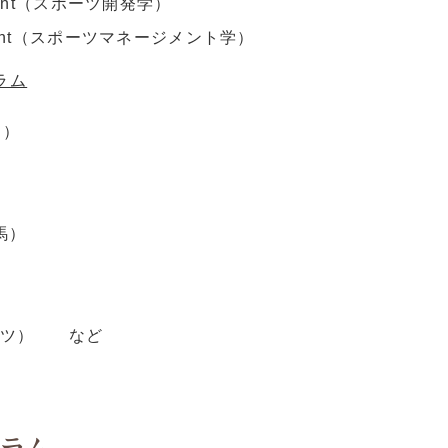
opment（スポーツ開発学）
gement（スポーツマネージメント学）
ラム
ー）
乗馬）
スポーツ） など