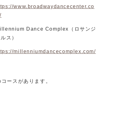
ttps://www.broadwaydancecenter.co
/
illennium Dance Complex（ロサンジ
ェルス）
ttps://millenniumdancecomplex.com/
のコースがあります。