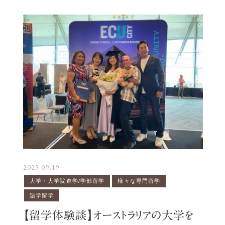
2025.09.19
202
大学・大学院進学/学部留学
様々な専門留学
海
語学留学
ン
【
【留学体験談】オーストラリアの大学を
中