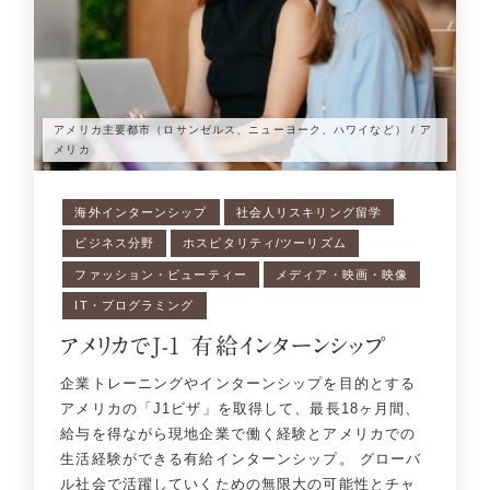
アメリカ主要都市（ロサンゼルス、ニューヨーク、ハワイなど） / ア
メリカ
海外インターンシップ
社会人リスキリング留学
ビジネス分野
ホスピタリティ/ツーリズム
ファッション・ビューティー
メディア・映画・映像
IT・プログラミング
アメリカでJ-1 有給インターンシップ
企業トレーニングやインターンシップを目的とする
アメリカの「J1ビザ」を取得して、最長18ヶ月間、
給与を得ながら現地企業で働く経験とアメリカでの
生活経験ができる有給インターンシップ。 グローバ
ル社会で活躍していくための無限大の可能性とチャ