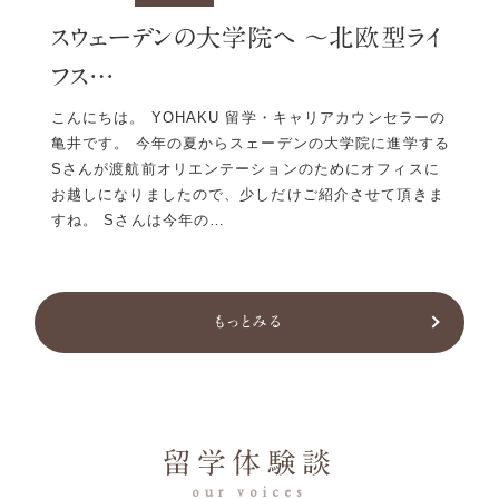
202
スウェーデンの大学院へ 〜北欧型ライ
オ
フス…
記
さ
こんにちは。 YOHAKU 留学・キャリアカウンセラーの
へ多
亀井です。 今年の夏からスェーデンの大学院に進学する
海
うござ
Sさんが渡航前オリエンテーションのためにオフィスに
きま
皆さ
お越しになりましたので、少しだけご紹介させて頂きま
井
すね。 Sさんは今年の…
監修
記事
もっとみる
留学体験談
our voices