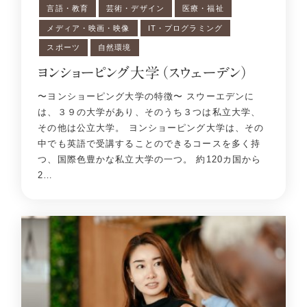
言語・教育
芸術・デザイン
医療・福祉
メディア・映画・映像
IT・プログラミング
スポーツ
自然環境
ヨンショーピング大学（スウェーデン）
〜ヨンショーピング大学の特徴〜 スウーエデンに
は、３９の大学があり、そのうち３つは私立大学、
その他は公立大学。 ヨンショーピング大学は、その
中でも英語で受講することのできるコースを多く持
つ、国際色豊かな私立大学の一つ。 約120カ国から
2…