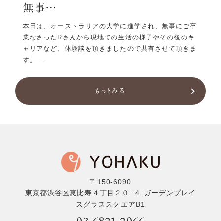
無事…
ラーの
こん
、以前
亀井
本日は、オーストラリアの大学に進学され、無事にご卒
英…
ら
業なさったRさんから現地での生活の様子やその後のキ
在
ャリアなど、体験談を頂きましたので共有させて頂きま
す。 …
もっとみる
〒150-6090
東京都渋谷区恵比寿４丁目２０−４ ガーデンプレイ
スグラススクエアB1
03-6821-2066