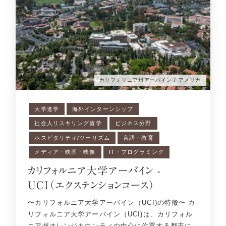
カリフォリニア州アーバイン / アメリカ
大学進学
海外インターンシップ
社会人リスキリング留学
ビジネス分野
ホスピタリティ/ツーリズム
言語・教育
メディア・映画・映像
IT・プログラミング
カリフォルニア大学アーバイン -
UCI（エクステンションコース）
〜カリフォルニア大学アーバイン（UCI)の特徴〜 カ
リフォルニア大学アーバイン（UCI)は、カリフォル
ニア州オレンジカウンティの中心に位置する都市に