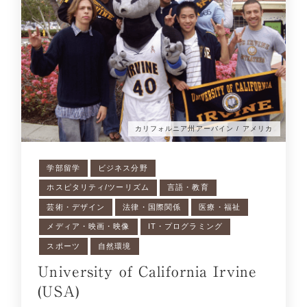
カリフォルニア州アーバイン / アメリカ
学部留学
ビジネス分野
ホスピタリティ/ツーリズム
言語・教育
芸術・デザイン
法律・国際関係
医療・福祉
メディア・映画・映像
IT・プログラミング
スポーツ
自然環境
University of California Irvine
(USA)